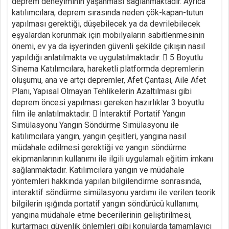
deprem deneyiminin yaşanması sağlanmaktadır. Ayrıca
katılımcılara, deprem sırasında neden çök-kapan-tutun
yapılması gerektiği, düşebilecek ya da devrilebilecek
eşyalardan korunmak için mobilyaların sabitlenmesinin
önemi, ev ya da işyerinden güvenli şekilde çıkışın nasıl
yapıldığı anlatılmakta ve uygulatılmaktadır.  5 Boyutlu
Sinema Katılımcılara, hareketli platformda depremlerin
oluşumu, ana ve artçı depremler, Afet Çantası, Aile Afet
Planı, Yapısal Olmayan Tehlikelerin Azaltılması gibi
deprem öncesi yapılması gereken hazırlıklar 3 boyutlu
film ile anlatılmaktadır.  İnteraktif Portatif Yangın
Simülasyonu Yangın Söndürme Simülasyonu ile
katılımcılara yangın, yangın çeşitleri, yangına nasıl
müdahale edilmesi gerektiği ve yangın söndürme
ekipmanlarının kullanımı ile ilgili uygulamalı eğitim imkanı
sağlanmaktadır. Katılımcılara yangın ve müdahale
yöntemleri hakkında yapılan bilgilendirme sonrasında,
interaktif söndürme simülasyonu yardımı ile verilen teorik
bilgilerin ışığında portatif yangın söndürücü kullanımı,
yangına müdahale etme becerilerinin geliştirilmesi,
kurtarmacı güvenlik önlemleri gibi konularda tamamlayıcı