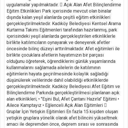
uygulamalar yapılmaktadır.  Açık Alan Afet Bilinçlendirme
Eğitim Etkinlikleri Park içerisinde mevcut olan binalar
dışında kalan yeşil alanlarda çeşitli eğitim etkinlikleri
gerçekleştirilmektedir. Kadıköy Belediyesi Kentsel Arama
Kurtarma Takımı Eğitmenleri tarafından hazırlanmış, park
içerisindeki yeşil alanlarda gerçekleştirilen etkinliklerle
birlikte katılımcıların oynayarak ve deneyerek afetler
öncesinde bilinç düzeyi arttırılmaktadır. Afet eğitimleri ile
birlikte çocuklara afetlerin hayatımızın bir parçası
olduğunu öğreterek, öğrendiklerini günlük yaşamlarında
kullanmalarını sağlamada ailelerin de katılımının
eğitimlerin hayata geçirilmesinde kolaylık sağladığı
düşünülerek velilerinde dahil olabildiği etkinliklerde
gerçekleştirilmektedir. Kadıköy Belediyesi Afet Eğitim ve
Bilinçlendirme Parkında gerçekleştirilmesi planlanan açık
alan etkinlikleri; • "Eşini Bul, Afet Çantanı Hazırla" Eğitimi •
Ailece Kamptayız • Eğlenceli Açık Alan Eğitimleri 
Gruplar İçin Yetişkin Eğitimleri En fazla 15 kişiden oluşan
yetişkin gruplara yönelik olarak afet bilincini yükseltmek
amacı ile depremden önce, deprem sırası ve sonrasında