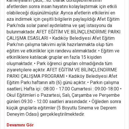
kamelyaların çadır,…vb. olarak dönüşebilmesinin
afetlerden sonra insan hayatını kolaylaştırmak için etkili
olabileceği düşünülmüştür. Ayrıca afetlerin etkilerini en
aza indirmek için çeşitli bilgilerin paylaşıldığı Afet Eğitim
Parkı’nda solar panel aydınlatma ve şarj istasyonu da
bulunmaktadır. AFET EĞİTİM VE BİLİNÇLENDİRME PARKI
ÇALIŞMA ESASLARI • Kadıköy Belediyesi Afet Eğitim
Parkı’nın çalışma takvimi aylık hazırlanmakta olup tüm
eğitim ve etkinlikler için randevu alınmaktadır. • Eğitim ve
etkinliklere katılacak gruplar en fazla 15 kişiden
oluşmaktadır. • Park öğrenci grupları olmadığında tüm
ziyaretçilere açıktır. AFET EĞİTİM VE BİLİNÇLENDİRME
PARKI ÇALIŞMA PROGRAMI • Kadıköy Belediyesi Afet
Eğitim Parkı haftanın altı (6) günü açıktır. • Parkın çalışma
saatleri; Hafta içi : 08.00 - 17.00 Cumartesi : 09.00-18.00 •
Okul Eğitimleri o Pazartesi, Salı, Çarşamba ve Perşembe
günleri 09.30 - 12.00 saatleri arasındadır. • Öğleden sonra
küçük gruplarla eğitimler (5 Boyutlu Sinema ve Deprem
Deneyim Odası) gerçekleştirilmektedir.
Devamını Gör