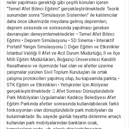
neler yapılması gerektiği gibi çeşitli konuları içeren
"Temel Afet Bilinci Eğitimi" gerçekleştirilmektedir. Teorik
sunumdan sonra "Simülasyon Sistemleri" ile katılımcılar
daha önce ülkemizde meydana gelmiş depremleri,
deprem sırasında ve sonrasında yapılması gereken
davranışları deneyimlemektedirler. • Temel Afet Bilinci
Eğitimi • Deprem Simülasyonu • 5D Sinema • İnteraktif
Portatif Yangın Simülasyonu  Diğer Eğitim ve Etkinlikler
İstanbul Valiliği İl Afet ve Acil Durum Müdürlüğü, İl ve İlçe
Milli Eğitim Müdürlükleri, Boğaziçi Üniversitesi Kandilli
Rasathanesi ve ilçemizde faal olan ve afetler üzerine
çalışmalar yürüten Sivil Toplum Kuruluşları ile ortak
çalışma protokolleri yapılmış olup, bu kapsamda parkta; •
STK Eğitim ve Etkinlikleri • Yetişkinler İçin Atölyeler
gerçekleştirilmektedir.  Afet Sonrası Dönüştürülebilir
Park Mobilyaları Uygulamaları Kadıköy Belediyesi Afet
Eğitim Parkında afetler sonrasında kullanılabilecek farklı
fonksiyonları olan dönüştürülebilir park mobilyaları da
bulunmaktadır. Bu sayede günlük hayatta dinlenme amaçlı
kullanılan park mobilyalarından bankların ocak,