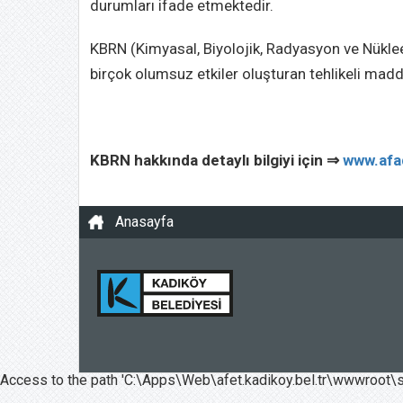
durumları ifade etmektedir.
KBRN (Kimyasal, Biyolojik, Radyasyon ve Nüklee
birçok olumsuz etkiler oluşturan tehlikeli madd
KBRN hakkında detaylı bilgiyi için ⇒
www.afa
Anasayfa
Access to the path 'C:\Apps\Web\afet.kadikoy.bel.tr\wwwroot\s